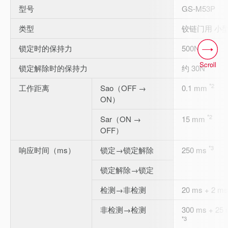
型号
GS-M53P
类型
铰链门用 小型
锁定时的保持力
500N
Scroll
*1
锁定解除时的保持力
约 30N
*2
工作距离
Sao（OFF →
0.1 mm
ON）
*2
Sar（ON →
15 mm
OFF）
*3
响应时间（ms）
锁定→锁定解除
250 ms
锁定解除→锁定
检测→非检测
20 ms + 2
非检测→检测
300 ms + 
*3