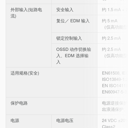
外部输入(短路电
安全输入
约 1.5 mA × 2
流)
复位／ EDM 输入
约 5 mA
（仅高功能型
锁定控制输入
约 2.5 mA
OSSD 动作切换输
约 2.5 mA
入、EDM 选择输
（仅高功能型
入
适用规格(安全)
EN61508, IE
ISO13849-1:
EN ISO14119
EN60947-5-3,
保护电路
电源逆接保护
出浪涌保护、
电源
电源电压
24 VDC ±2
Class2