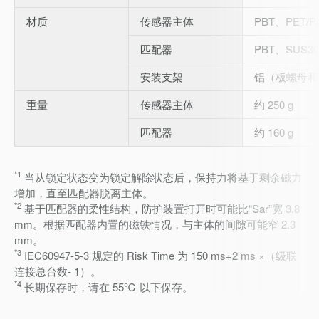
材质
传感器主体
PBT、PET/
匹配器
PBT、SUS3
安装支架
铝（板螺母和
重量
传感器主体
约 250 g
匹配器
约 160 g
*1
当从锁定状态变为锁定解除状态后，保持力将基于剩余磁力
增加，直至匹配器脱离主体。
*2
基于匹配器的柔性结构，防护装置打开时可能比“Sar”宽 3.8
mm。根据匹配器内置的磁铁情况，与主体的间隙可能窄 2.3
mm。
*3
IEC60947-5-3 规定的 Risk Time 为 150 ms+2 ms ×（级联
连接总台数- 1）。
*4
长期保存时，请在 55℃ 以下保存。