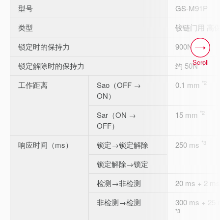
型号
GS-M91P
类型
铰链门用 高保
锁定时的保持力
900N
Scroll
*1
锁定解除时的保持力
约 50N
*2
工作距离
Sao（OFF →
0.1 mm
ON）
*2
Sar（ON →
15 mm
OFF）
*3
响应时间（ms）
锁定→锁定解除
250 ms
锁定解除→锁定
检测→非检测
20 ms + 2
非检测→检测
300 ms + 
*3