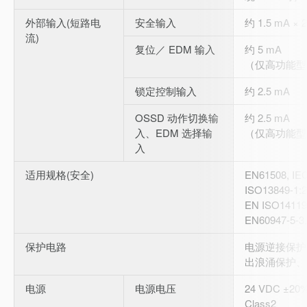
外部输入(短路电
安全输入
约 1.5 mA × 2
流)
复位／ EDM 输入
约 5 mA
（仅高功能型
锁定控制输入
约 2.5 mA
OSSD 动作切换输
约 2.5 mA
入、EDM 选择输
（仅高功能型
入
适用规格(安全)
EN61508, IE
ISO13849-1:
EN ISO14119
EN60947-5-3,
保护电路
电源逆接保护
出浪涌保护、
电源
电源电压
24 VDC ±2
Class2