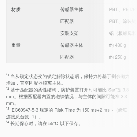
材质
传感器主体
PBT、PET/
匹配器
PBT、涂装
安装支架
铝（板螺母和
重量
传感器主体
约 480 g
匹配器
约 250 g
*1
当从锁定状态变为锁定解除状态后，保持力将基于剩余磁力
增加，直至匹配器脱离主体。
*2
基于匹配器的柔性结构，防护装置打开时可能比“Sar”宽 3.8
mm。根据匹配器内置的磁铁情况，与主体的间隙可能窄 2.3
mm。
*3
IEC60947-5-3 规定的 Risk Time 为 150 ms+2 ms ×（级联
连接总台数- 1）。
*4
长期保存时，请在 55℃ 以下保存。