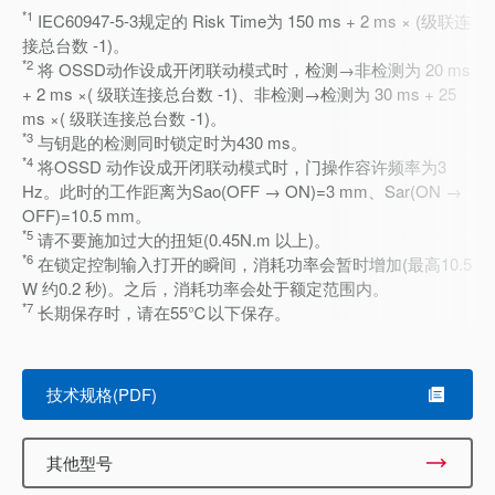
*1
IEC60947-5-3规定的 Risk Time为 150 ms + 2 ms × (级联连
接总台数 -1)。
*2
将 OSSD动作设成开闭联动模式时，检测→非检测为 20 ms
+ 2 ms ×( 级联连接总台数 -1)、非检测→检测为 30 ms + 25
ms ×( 级联连接总台数 -1)。
*3
与钥匙的检测同时锁定时为430 ms。
*4
将OSSD 动作设成开闭联动模式时，门操作容许频率为3
Hz。此时的工作距离为Sao(OFF → ON)=3 mm、Sar(ON →
OFF)=10.5 mm。
*5
请不要施加过大的扭矩(0.45N.m 以上)。
*6
在锁定控制输入打开的瞬间，消耗功率会暂时增加(最高10.5
W 约0.2 秒)。之后，消耗功率会处于额定范围内。
*7
长期保存时，请在55℃以下保存。
技术规格(PDF)
其他型号