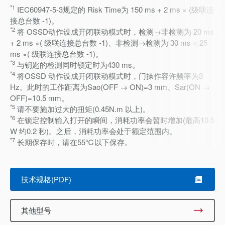
*1
IEC60947-5-3规定的 Risk Time为 150 ms + 2 ms × (级联连
接总台数 -1)。
*2
将 OSSD动作设成开闭联动模式时，检测→非检测为 20 ms
+ 2 ms ×( 级联连接总台数 -1)、非检测→检测为 30 ms + 25
ms ×( 级联连接总台数 -1)。
*3
与钥匙的检测同时锁定时为430 ms。
*4
将OSSD 动作设成开闭联动模式时，门操作容许频率为3
Hz。此时的工作距离为Sao(OFF → ON)=3 mm、Sar(ON →
OFF)=10.5 mm。
*5
请不要施加过大的扭矩(0.45N.m 以上)。
*6
在锁定控制输入打开的瞬间，消耗功率会暂时增加(最高10.5
W 约0.2 秒)。之后，消耗功率会处于额定范围内。
*7
长期保存时，请在55℃以下保存。
技术规格(PDF)
其他型号