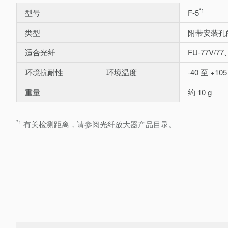
*1
型号
F-5
类型
附带安装孔
适合光纤
FU-77V/7
环境抗耐性
环境温度
-40 至 +105
重量
约 10 g
*1
有关检测距离，请参阅光纤放大器产品目录。