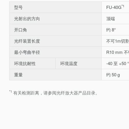
*1
型号
FU-40G
光射出的方向
顶端
开口角
约 8°
光纤装置长度
不可1m切
最小弯曲半径
R10 mm 
环境抗耐性
环境温度
-40 至 +50 
重量
约 50 g
*1
有关检测距离，请参阅光纤放大器产品目录。