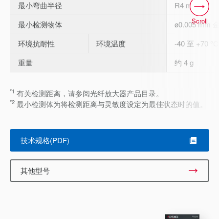
最小弯曲半径
R4 mm
Scroll
最小检测物体
ø0.005 mm 
环境抗耐性
环境温度
-40 至 +70 °C
重量
约 4 g
*1
有关检测距离，请参阅光纤放大器产品目录。
*2
最小检测体为将检测距离与灵敏度设定为最佳状态时的值。
技术规格(PDF)
其他型号