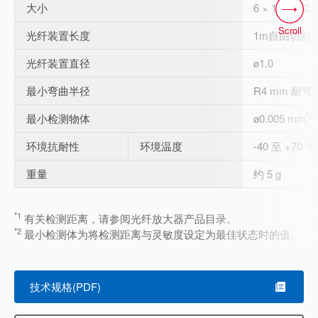
大小
6 × 10.5 × 2
Scroll
光纤装置长度
1m自由切割
光纤装置直径
ø1.0
最小弯曲半径
R4 mm 耐弯
*2
最小检测物体
ø0.005 mm
环境抗耐性
环境温度
-40 至 +70 °C
重量
约 5 g
*1
有关检测距离，请参阅光纤放大器产品目录。
*2
最小检测体为将检测距离与灵敏度设定为最佳状态时的值。
技术规格(PDF)