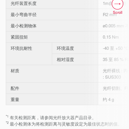
光纤装置长度
1m自由切割
Scroll
最小弯曲半径
R2 mm
最小检测物体
ø0.005 mm
紧固扭矩
0.15 Nm
环境抗耐性
环境温度
-40 至 +50 
相对湿度
35 至 85 % 
材质
光纤裸线 : 
: SUS303
配件
光纤切割、F
重量
约 4 g
*1
有关检测距离，请参阅光纤放大器产品目录。
*2
最小检测体为将检测距离与灵敏度设定为最佳状态时的值。