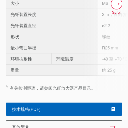
大小
M6
Scroll
光纤装置长度
2 m，自由切
光纤装置直径
ø2.2
形状
螺纹
最小弯曲半径
R25 mm
环境抗耐性
环境温度
-40 至 +70 °C
重量
约 25 g
*1
有关检测距离，请参阅光纤放大器产品目录。
技术规格(PDF)
其他型号