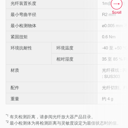
光纤装置长度
1m自由切割
Scroll
最小弯曲半径
R2 mm
最小检测物体
ø0.005 mm
紧固扭矩
0.6 Nm
环境抗耐性
环境温度
-40 至 +50 
相对湿度
35 至 85 % 
材质
光纤裸线 : 
: SUS303
配件
光纤切割、F
重量
约 4 g
*1
有关检测距离，请参阅光纤放大器产品目录。
*2
最小检测体为将检测距离与灵敏度设定为最佳状态时的值。