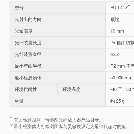
*1
型号
FU-L41Z
光射出的方向
顶端
光轴高度
10 mm
光纤装置长度
2m自由切
光纤装置直径
ø2.2
最小弯曲半径
R2 mm 不
*
最小检测物体
ø0.005 mm
环境抗耐性
环境温度
-40 至 +50 
重量
约 25 g
*1
有关检测距离，请参阅光纤放大器产品目录。
*2
最小检测体为将检测距离与灵敏度设定为最佳状态时的值。