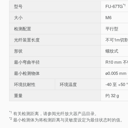
*1
型号
FU-67TG
大小
M6
检测配置
平行型
光纤装置长度
不可1m切
形状
螺纹式
最小弯曲半径
R10 mm 
最小检测物体
ø0.005 m
环境抗耐性
环境温度
-40 至 +50 
重量
约 32 g
*1
有关检测距离，请参阅光纤放大器产品目录。
*2
最小检测体为将检测距离与灵敏度设定为最佳状态时的值。