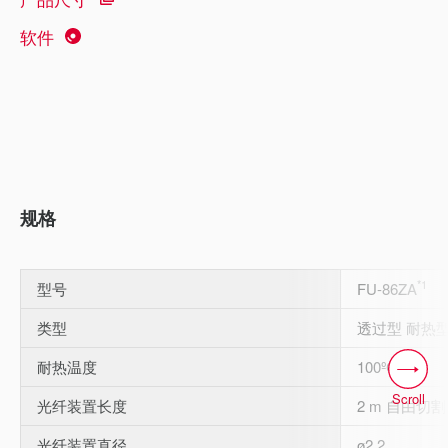
软件
规格
*1
型号
FU-86ZA
类型
透过型 耐热
*2
*3
耐热温度
100ºC
Scroll
光纤装置长度
2 m 自由切割
光纤装置直径
ø2.2