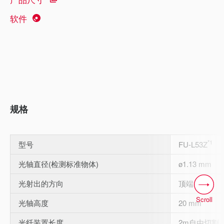
软件
规格
*1
型号
FU-L53Z
光轴直径(检测标准物体)
ø1.13 mm
光射出的方向
顶端
Scroll
光轴高度
20 mm
光纤装置长度
2m自由切割