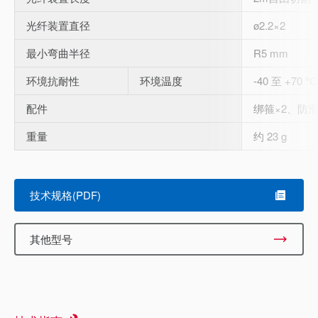
光纤装置直径
ø2.2×2
最小弯曲半径
R5 mm
环境抗耐性
环境温度
-40 至 +70 °C
配件
绑箍×2、防滑
重量
约 23 g
技术规格(PDF)
其他型号