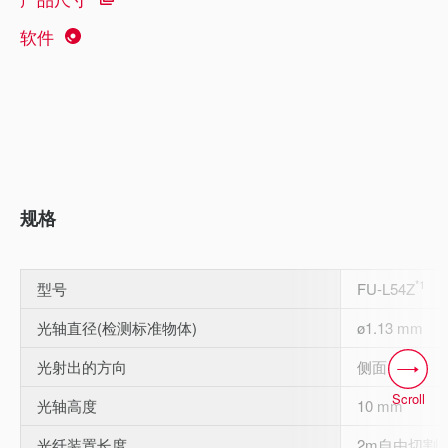
软件
规格
*1
型号
FU-L54Z
光轴直径(检测标准物体)
ø1.13 mm
光射出的方向
侧面
Scroll
光轴高度
10 mm
光纤装置长度
2m自由切割