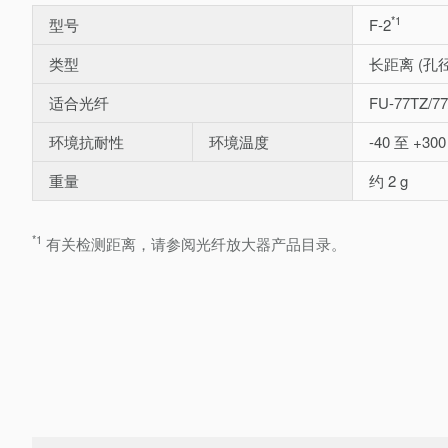
*1
型号
F-2
类型
长距离 (孔径
适合光纤
FU-77TZ/7
环境抗耐性
环境温度
-40 至 +300
重量
约 2 g
*1
有关检测距离，请参阅光纤放大器产品目录。