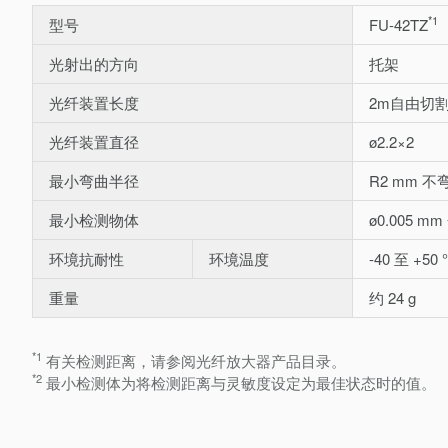
*1
型号
FU-42TZ
光射出的方向
托架
光纤装置长度
2m自由切
光纤装置直径
ø2.2×2
最小弯曲半径
R2 mm 不
最小检测物体
ø0.005 m
环境抗耐性
环境温度
-40 至 +50 
重量
约 24 g
*1
有关检测距离，请参阅光纤放大器产品目录。
*2
最小检测体为将检测距离与灵敏度设定为最佳状态时的值。