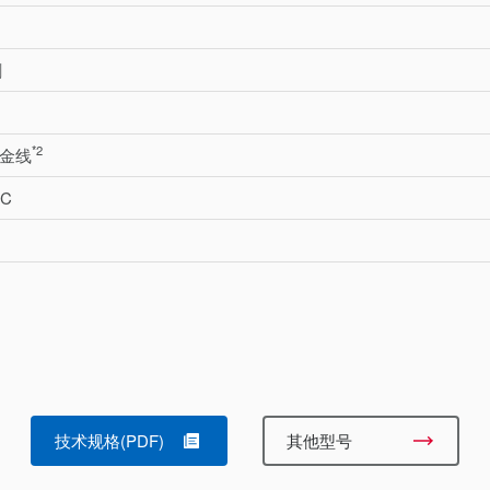
割
*2
m 金线
°C
技术规格(PDF)
其他型号