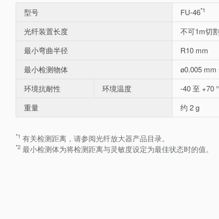
*1
型号
FU-46
光纤装置长度
不可1m切
最小弯曲半径
R10 mm
最小检测物体
ø0.005 m
环境抗耐性
环境温度
-40 至 +70 
重量
约 2 g
*1
有关检测距离，请参阅光纤放大器产品目录。
*2
最小检测体为将检测距离与灵敏度设定为最佳状态时的值。