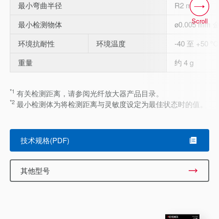
最小弯曲半径
R2 mm
Scroll
最小检测物体
ø0.005 mm 
环境抗耐性
环境温度
-40 至 +50 
重量
约 4 g
*1
有关检测距离，请参阅光纤放大器产品目录。
*2
最小检测体为将检测距离与灵敏度设定为最佳状态时的值。
技术规格(PDF)
其他型号