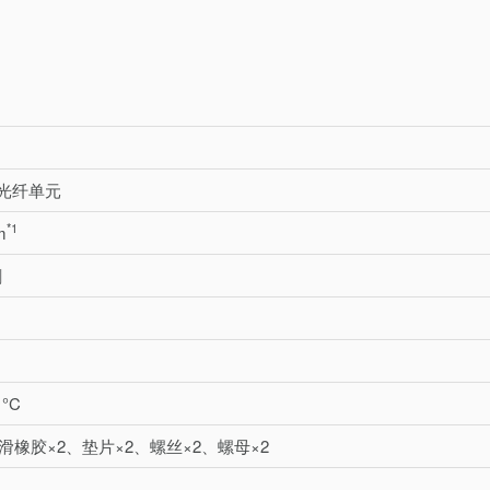
光纤单元
*1
m
割
 °C
滑橡胶×2、垫片×2、螺丝×2、螺母×2