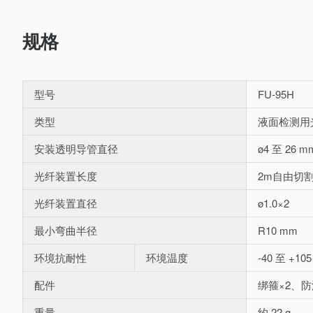
规格
型号
FU-95H
类型
液面检测用
安装透明导管直径
ø4 至 26 m
光纤装置长度
2m自由切
光纤装置直径
ø1.0×2
最小弯曲半径
R10 mm
环境抗耐性
环境温度
-40 至 +105
配件
绑箍×2、防
重量
约 22 g