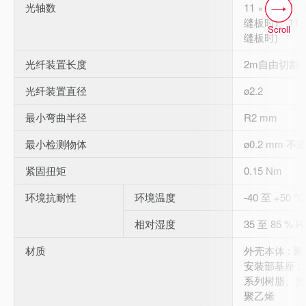
光轴数
11 × 2 mm、
缝板时)、11 ×
Scroll
缝板时)
光纤装置长度
2m自由切割
光纤装置直径
ø2.2
最小弯曲半径
R2 mm
最小检测物体
ø0.2 mm 
紧固扭矩
0.15 Nm
环境抗耐性
环境温度
-40 至 +50 
相对湿度
35 至 85 % 
材质
外壳本体 :
安装部基座 : 
系列树脂、光纤
聚乙烯