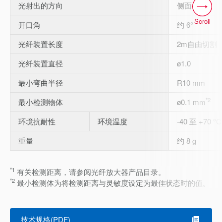
光射出的方向
侧面
Scroll
开口角
约 6°
光纤装置长度
2m自由切割
光纤装置直径
ø1.0
最小弯曲半径
R10 mm
*2
最小检测物体
ø0.1 mm
环境抗耐性
环境温度
-40 至 +70 °C
重量
约 8 g
*1
有关检测距离，请参阅光纤放大器产品目录。
*2
最小检测体为将检测距离与灵敏度设定为最佳状态时的值。
技术规格(PDF)