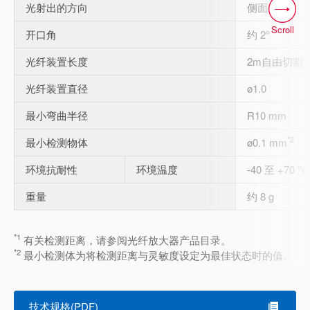
光射出的方向
侧面
Scroll
开口角
约 2°
光纤装置长度
2m自由切割
光纤装置直径
ø1.0
最小弯曲半径
R10 mm
*2
最小检测物体
ø0.1 mm
环境抗耐性
环境温度
-40 至 +70 °C
重量
约 8 g
*1
有关检测距离，请参阅光纤放大器产品目录。
*2
最小检测体为将检测距离与灵敏度设定为最佳状态时的值。
技术规格(PDF)