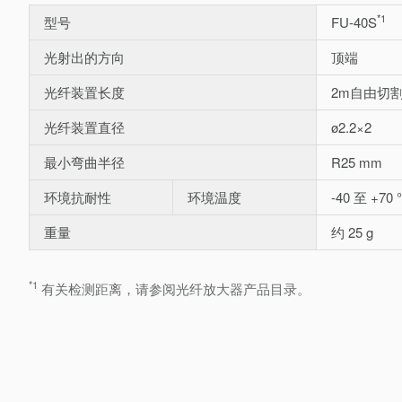
*1
型号
FU-40S
光射出的方向
顶端
光纤装置长度
2m自由切
光纤装置直径
ø2.2×2
最小弯曲半径
R25 mm
环境抗耐性
环境温度
-40 至 +70 
重量
约 25 g
*1
有关检测距离，请参阅光纤放大器产品目录。