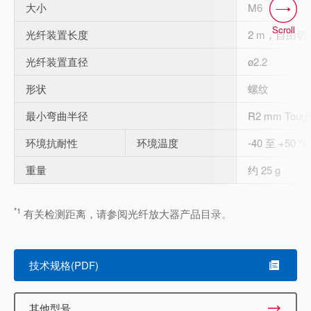
大小
M6
Scroll
光纤装置长度
2 m，自由切
光纤装置直径
ø2.2
形状
螺纹
最小弯曲半径
R2 mm Tough
环境抗耐性
环境温度
-40 至 +50 °C
重量
约 25 g
*1
有关检测距离，请参阅光纤放大器产品目录。
技术规格(PDF)
其他型号