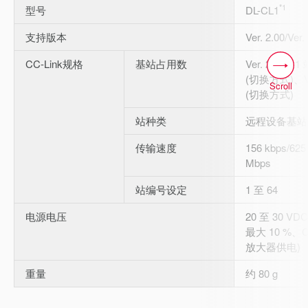
*1
型号
DL-CL1
支持版本
Ver. 2.00/Ve
CC-Link规格
基站占用数
Ver. 2.00：1
(切换方式)、Ver
Scroll
(切换方式)
站种类
远程设备基站
传输速度
156 kbps/625
Mbps
站编号设定
1 至 64
电源电压
20 至 30 
最大 10 %、C
放大器供电)
重量
约 80 g