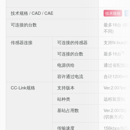
技术规格 / CAD / CAE
技术规格
C
可连接的台数
最多16台 
不同)
传感器连接
可连接的传感器
支持N-bus
*2
可连接的台数
最多16台
电源供给
通过省配线连
容许通过电流
合计1200mA
CC-Link规格
支持版本
Ver.2.00/Ve
站种类
远程装置站
基站占用数
Ver.2.00/3站
(切换方式)
传输速度
156kbps/625