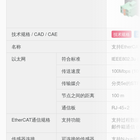
技术规格 / CAD / CAE
技术规格
C
名称
支持EtherC
以太网
符合标准
IEEE802.3u 
传送速度
100Mbps (10
传输媒介
分类5e的STP
节点之间的距离
100 m
通信板
RJ-45×2
EtherCAT通信规格
支持功能
支持过程数据
邮件箱通信 (
传感器连接
可连接的传感器
支持N-bus