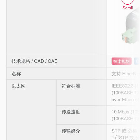
Scroll
技术规格 / CAD / CAE
技术规格
C
名称
支持 EtherN
以太网
符合标准
IEEE802.3 (1
(100BASE-TX)
over Etherne
传送速度
10 Mbps (10
(100BASE-TX
传输媒介
STP 或 分类 
*1
T)
STP 或 分