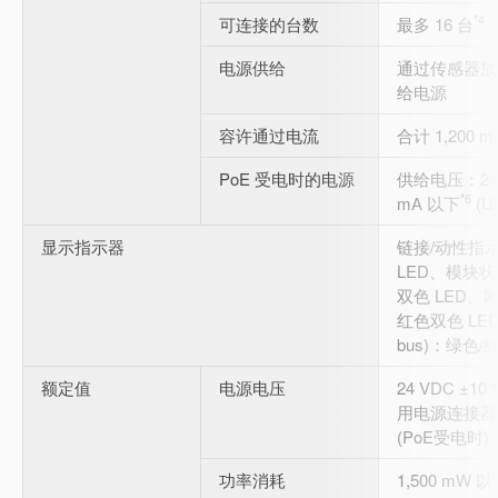
*4
可连接的台数
最多 16 台
电源供给
通过传感器放
给电源
容许通过电流
合计 1,200 
PoE 受电时的电源
供给电压：24 
*6
mA 以下
(UL
显示指示器
链接/动性指示灯
LED、模块状
双色 LED、
红色双色 LE
bus)：绿色/
额定值
电源电压
24 VDC ±10
用电源连接器时)4
(PoE受电时)
功率消耗
1,500 mW 以