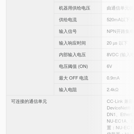
机器用供给电压
由通信单元供
供给电流
520mA以下 
输入信号
NPN开路集
输入响应时间
20 µs 以下
内部输入电压
8VDC (输入
电压阈值 (ON)
6V
最大 OFF 电流
0.9mA
输入电阻
2.4kΩ
可连接的通信单元
CC-Link 
DeviceNe
DN1、Ethe
NU-EC1A、
置：NU-EC1、
信装置：NU-