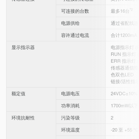
*2
可连接的台数
最多16台
电源供给
通过省配线连
容许通过电流
合计1200mA
显示指示器
电源指示灯 (
RUN 指示灯 
ERR 指示灯 
传感器通信指示
色双色LED
链接/活性指示
额定值
电源电压
24VDC±10%
功率消耗
1700mW以下
环境抗耐性
污染等级
2
环境温度
-20 至 +55 