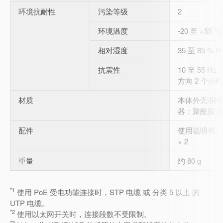
环境抗耐性
污染等级
2
环境温度
-20 至 +55 
相对湿度
35 至 85 % 
抗震性
10 至 55 Hz
方向 2 个小时
材质
本体外壳/回
器：聚酰胺 (插
配件
使用说明书、
× 2
重量
约 80 g
*1
使用 PoE 受电功能连接时，STP 电缆 或 分类 5 以上 的
UTP 电缆。
*2
使用以太网开关时，连接段数不受限制。
*3