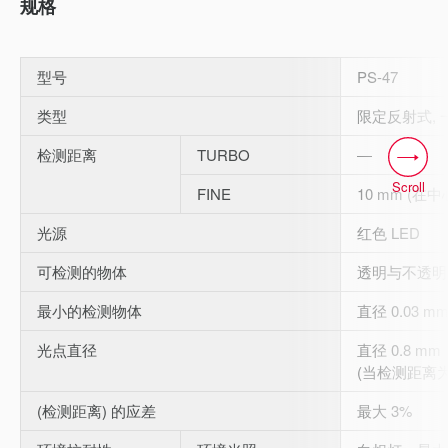
规格
型号
PS-47
类型
限定反射式, 
检测距离
TURBO
―
Scroll
FINE
10 mm (在中
光源
红色 LED
可检测的物体
透明与不透明
最小的检测物体
直径 0.03 m
光点直径
直径 0.8 mm
(当检测距离为 
(检测距离) 的应差
最大 3%