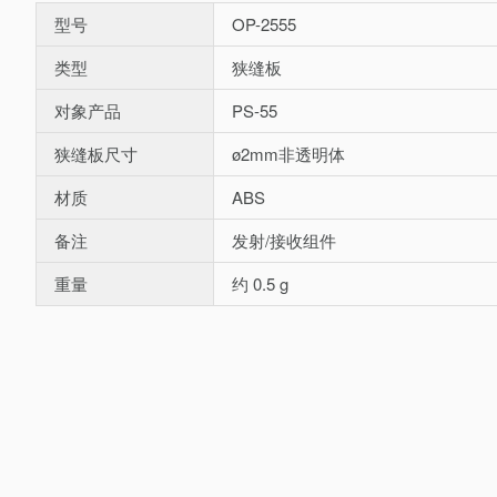
型号
OP-2555
类型
狭缝板
对象产品
PS-55
狭缝板尺寸
ø2mm非透明体
材质
ABS
备注
发射/接收组件
重量
约 0.5 g