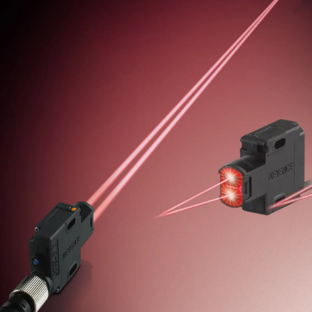
器
P
Z
-
G
系
列