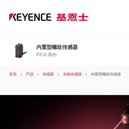
内
置
型
内置型螺纹传感器
螺
PZ-G 系列
纹
首页
产品
传感器
光电传感器
内置型螺纹传感器
传
感