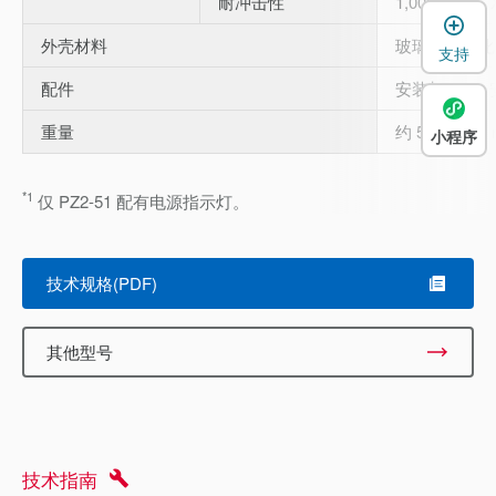
耐冲击性
1,000 m/s
、X
外壳材料
玻璃纤维强化
支持
配件
安装架 × 1、
重量
约 50 g (含
小程序
*1
仅 PZ2-51 配有电源指示灯。
技术规格(PDF)
其他型号
技术指南