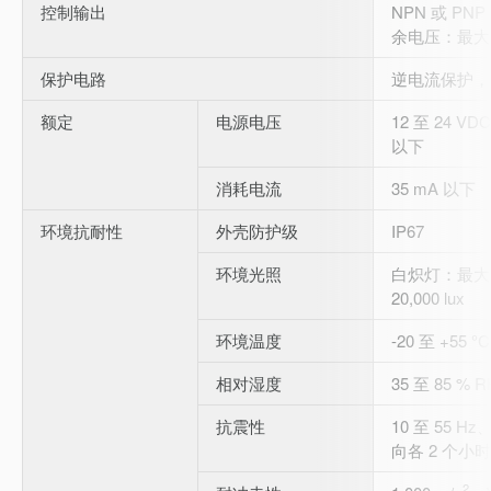
控制输出
NPN 或 PNP
余电压：最大 
保护电路
逆电流保护，
额定
电源电压
12 至 24 VD
以下
消耗电流
35 mA 以下
环境抗耐性
外壳防护级
IP67
环境光照
白炽灯：最大 5
20,000 lux
环境温度
-20 至 +55 
相对湿度
35 至 85 % 
抗震性
10 至 55 Hz
向各 2 个小时
2