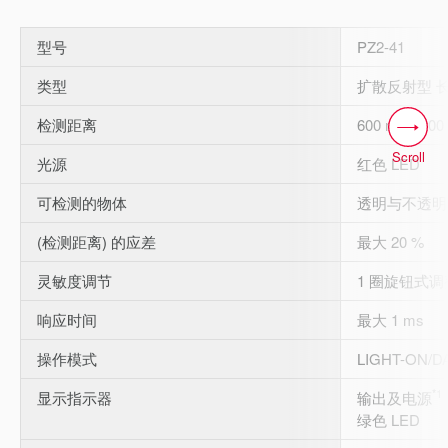
型号
PZ2-41
类型
扩散反射型 
检测距离
600 mm (20
Scroll
光源
红色 LED
可检测的物体
透明与不透明
(检测距离) 的应差
最大 20 %
灵敏度调节
1 圈旋钮式调整器
响应时间
最大 1 ms
操作模式
LIGHT-ON/
*1
显示指示器
输出及电源
绿色 LED