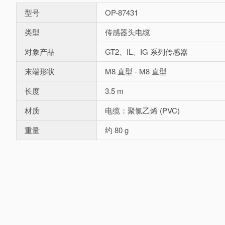
型号
OP-87431
类型
传感器头电缆
对象产品
GT2、IL、IG 系列传感器
末端形状
M8 直型 - M8 直型
长度
3.5 m
材质
电缆：聚氯乙烯 (PVC)
重量
约 80 g