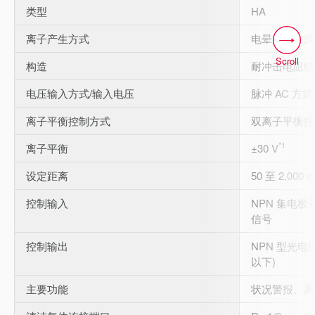
类型
HA
离子产生方式
电晕放电方式
Scroll
构造
耐冲击电阻结
电压输入方式/输入电压
脉冲 AC 方式/±
离子平衡控制方式
双离子平衡控
*1
离子平衡
±30 V
设定距离
50 至 2,000 
控制输入
NPN 集电
信号
控制输出
NPN 型光电继
以下)
主要功能
状况警报、离