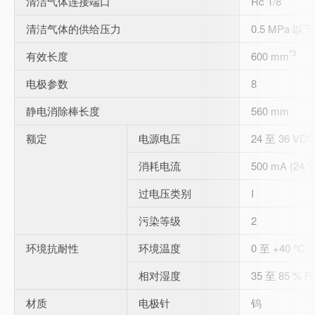
清洁气体连接端口
Rc 1/8
清洁气体的供给压力
0.5 MPa 以下
*3
有效长度
600 mm
电极参数
8
静电消除棒长度
560 mm
额定
电源电压
24 至 36 VDC
消耗电流
500 mA (24 
过电压类别
I
污染等级
2
环境抗耐性
环境温度
0 至 +40 °C
相对湿度
35 至 85 % 
材质
电极针
钨