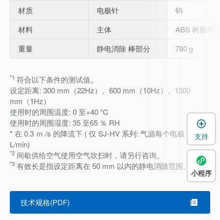
材质
电极针
钨
材料
主体
ABS 树脂/PC
重量
静电消除 棒部分
780 g
*1
符合以下条件的测试值。
设定距离: 300 mm（22Hz）、600 mm（10Hz）、1500
mm（1Hz）
使用时的周围温度: 0 至+40 ℃
使用时的周围湿度: 35 至65 ％ RH
* 在 0.3 ｍ /s 的降流下 ( 仅 SJ-HV 系列: 气源每个电极 1
支持
L/min)
*2
间歇供给空气使用空气吹扫时，请另行咨询。
*3
有效长是指设定距离在 50 mm 以内的静电消除范围。
小程序
技术规格(PDF)