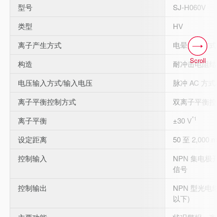
型号
SJ-H060V
类型
HV
离子产生方式
电晕放电方式
Scroll
构造
耐冲击电阻结
电压输入方式/输入电压
脉冲 AC 方式/±
离子平衡控制方式
双离子平衡控
*1
离子平衡
±30 V
设定距离
50 至 2,000 
控制输入
NPN 集电
信号
控制输出
NPN 型光电继
以下)