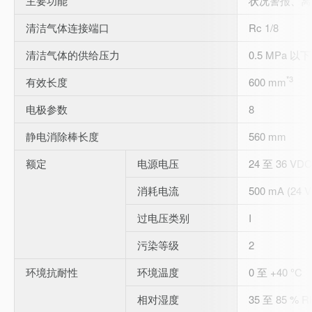
主要功能
状况警报、离
清洁气体连接端口
Rc 1/8
清洁气体的供给压力
0.5 MPa 以下
*3
有效长度
600 mm
电极参数
8
静电消除棒长度
560 mm
额定
电源电压
24 至 36 VDC
消耗电流
500 mA (24 
过电压类别
I
污染等级
2
环境抗耐性
环境温度
0 至 +40 °C
相对湿度
35 至 85 % 