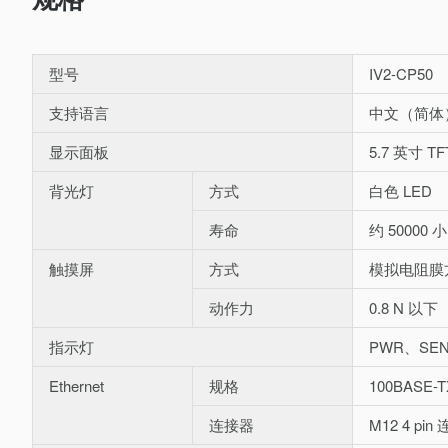
型号
IV2-CP50
支持语言
中文（简体）/
显示面板
5.7 英寸 TF
背光灯
方式
白色 LED
寿命
约 50000 小
触摸屏
方式
模拟电阻膜
动作力
0.8 N 以下
指示灯
PWR、SE
Ethernet
规格
100BASE-T
连接器
M12 4 pin