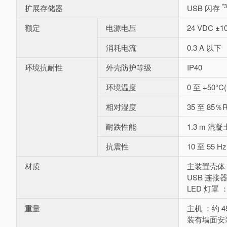
*3
扩展存储器
USB 闪存
额定
电源电压
24 VDC ±
消耗电流
0.3 A 以下
环境抗耐性
外壳防护等级
IP40
环境温度
0 至 +50°
相对湿度
35 至 85％
耐跌性能
1.3 m 混
抗震性
10 至 55 
材质
主装置壳体 ：
USB 连接
LED 灯罩
重量
主机 ：约 45
装有墙面安装