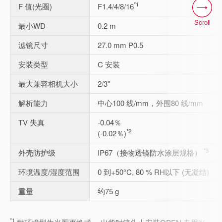
*1
F 值(光圈)
F1.4/4/8/16
Scroll
最小WD
0.2 m
滤镜尺寸
27.0 mm P0.5
安装类型
C 安装
最大兼容相机大小
2/3"
解析能力
中心100 线/mm，外围80 线/mm
TV 失真
-0.04％
*2
(-0.02％)
*3
外壳防护级
IP67（接物透镜防水涂层规格）
环境温度/湿度范围
0 到+50°C, 80 % RH以下 (无凝结)
重量
约75 g
*1