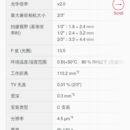
光学倍率
x2.0
Scroll
最大兼容相机大小
2/3"
拍摄视野 (基准倍
1/3"：1.8 × 2.4 mm
率时)
1/2"：2.4 × 3.2 mm
2/3"：3.3 × 4.4 mm
F 值 (光圈)
13.5
环境温度/湿度范围
0 到+50°C、80 % RH以下 (无凝结)
*2
工作距离
110.2 mm
TV 失真
0.01 % (2/3")
*3
景深
0.3 mm
安装类型
C 安装
*4
分辨率
4.5 µm
重量
约 140 g