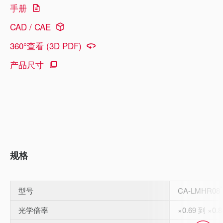
手册
CAD / CAE
360°查看 (3D PDF)
产品尺寸
规格
*
型号
CA-LMHR08
光学倍率
×0.69 到 ×0.8