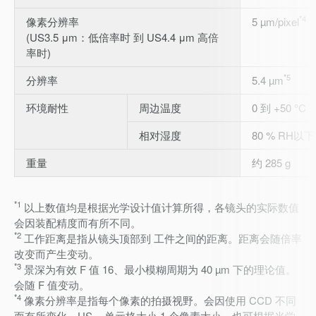
*4
像素分辨率
5 µm/pixel
(US3.5 μm：低倍率时 到 US4.4 μm 高倍
率时)
*5
分辨率
5.4 µm
环境耐性
周边温度
0 到 +50 °C
相对湿度
80 % RH以下
重量
约 285 g
*1
以上数值均是根据光学设计值计算所得，各镜头的实际数值
会因装配精度而有所不同。
*2
工作距离是指从镜头顶部到 工件之间的距离。距离会随倍率
改变而产生变动。
*3
景深为有效 F 值 16、最小模糊周期为 40 µm 下的理论值。
会随 F 值变动。
*4
像素分辨率是指每个像素的拍摄视野。会因使用 CCD 不同
而有所变化。US = 单元格大小 1 个像素大小。也可根据光学