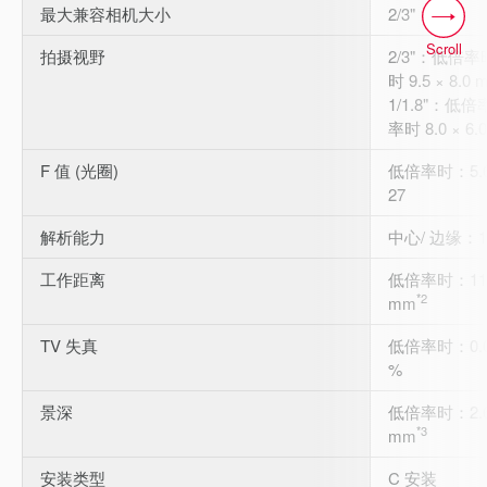
最大兼容相机大小
2/3"
Scroll
拍摄视野
2/3"：低倍率时
时 9.5 × 8.0 
1/1.8"：低倍
率时 8.0 × 6.
F 值 (光圈)
低倍率时：5.6
27
解析能力
中心/ 边缘：1
工作距离
低倍率时：111
*2
mm
TV 失真
低倍率时：0.0
%
景深
低倍率时：2.6
*3
mm
安装类型
C 安装