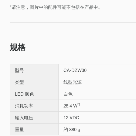
*请注意，图片中的配件可能不包括在产品中。
规格
型号
CA-DZW30
类型
线型光源
LED 颜色
白色
*1
消耗功率
28.4 W
输入电压
12 VDC
重量
约 880 g