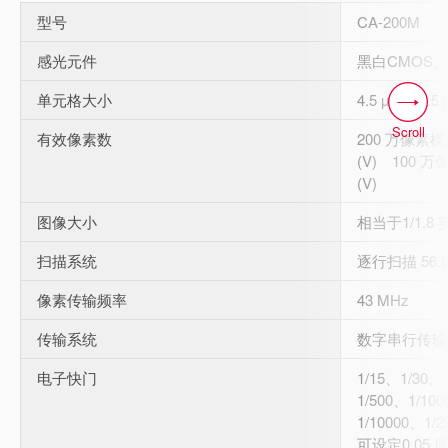
型号
CA-200M
感光元件
黑白CMOS
单元格大小
4.5 µm × 4.5
Scroll
有效像素数
200 万像素模式
(V) 100 万
(V)
图像大小
相当于1/1.8 
扫描系统
逐行扫描 56.5
像素传输频率
43 MHz
传输系统
数字串行传输
电子快门
1/15、1/30、
1/500、1/10
1/10000、1/2
可设定0.05