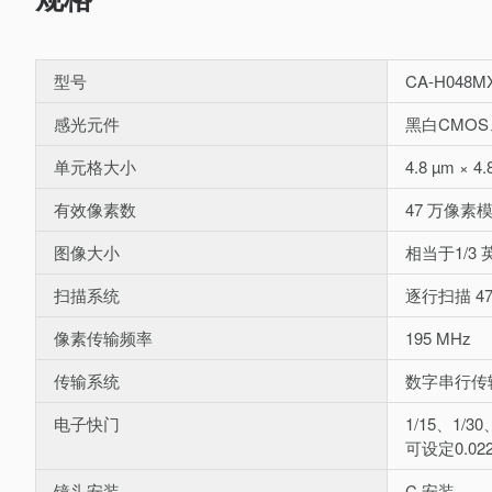
型号
CA-H048M
感光元件
黑白CMOS
单元格大小
4.8 µm × 4.
有效像素数
47 万像素模式
图像大小
相当于1/3 
扫描系统
逐行扫描 47
像素传输频率
195 MHz
传输系统
数字串行传
电子快门
1/15、1/30
可设定0.0
镜头安装
C 安装