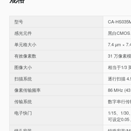
型号
CA-HS035
感光元件
黑白CMO
单元格大小
7.4 µm × 7.
有效像素数
31 万像素模式
图像大小
相当于1/3 
扫描系统
逐行扫描 4.
像素传输频率
86 MHz (4
传输系统
数字串行传
电子快门
1/15、1/30
可设定0.0
镜头安装
特殊安装(M10