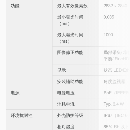
功能
最大有效像素数
2832 × 2840
最小曝光时间
0.035
（ms）
最大曝光时间
1000
（ms）
图像修正功能
局部采集/ 增益
平衡/ FineHD
显示
状态 LED/Eth
安装辅助功能
角度监视器
电源
电源电压
PoE（IEEE80
消耗电流
Typ. 3.4 W
环境抗耐性
外壳防护等级
IP67（IEC 6
相对湿度
85％ Rh 