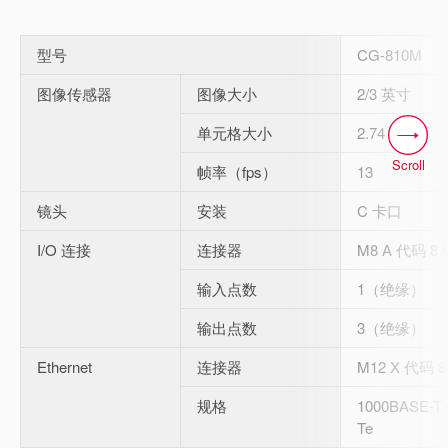
型号
CG-810M
图像传感器
图像大小
2/3 英寸
单元格大小
2.74 μm
Scroll
帧率（fps）
13
镜头
安装
C 卡口
I/O 连接
连接器
M8 A 代码 
输入点数
1（绝缘）
输出点数
3（绝缘）
Ethernet
连接器
M12 X 代码
规格
1000BASE-T 
Te