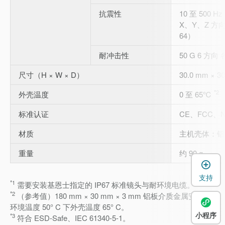
抗震性
10 至 500 
X、Y、Z 方向 0
64）
耐冲击性
50 G 6 方向 
尺寸（H × W × D）
30.0 mm × 3
*2
外壳温度
0 至 65℃
标准认证
CE、FCC、N
材质
主机壳体：
重量
约 90 g
支持
*1
需要安装基恩士指定的 IP67 标准镜头与耐环境电缆。
*2
（参考值）180 mm × 30 mm × 3 mm 铝板介质金属安装、
环境温度 50° C 下外壳温度 65° C。
小程序
*3
符合 ESD-Safe、IEC 61340-5-1。