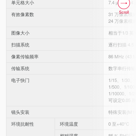
单元格大小
7.4 µm × 7.4
Scroll
有效像素数
31 万像素模式时：
24 万像素模式时：
图像大小
相当于1/3 英
扫描系统
逐行扫描 4.5 
像素传输频率
86 MHz (43 
传输系统
数字串行传输
电子快门
1/15、1/30、
1/500、1/10
1/10000、1/2
可设定0.05
镜头安装
特殊安装(M10.
环境抗耐性
环境温度
0 至+40°C
相对湿度
85 % RH以下