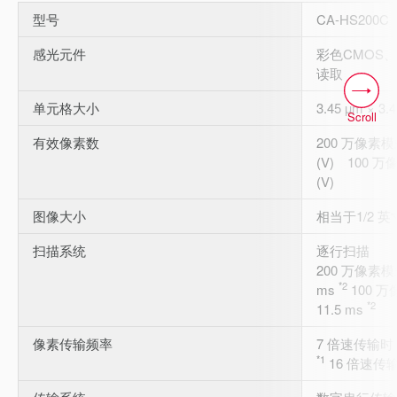
型号
CA-HS200C
感光元件
彩色CMOS、
读取
单元格大小
3.45 µm × 3.
Scroll
有效像素数
200 万像素模式
(V) 100 万
(V)
图像大小
相当于1/2 英
扫描系统
逐行扫描
200 万像素模
*2
ms
100 万
*2
11.5 ms
像素传输频率
7 倍速传输时 ：
*1
16 倍速传输