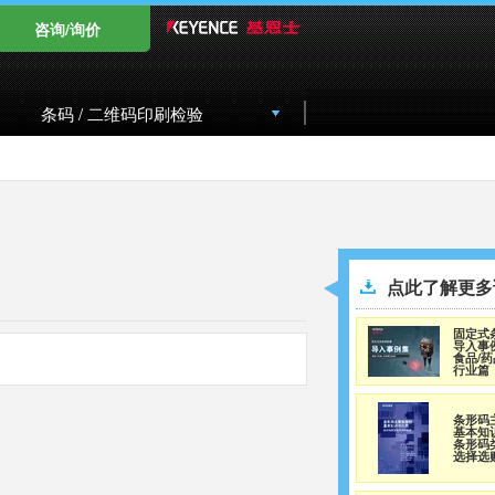
咨询/询价
条码 / 二维码印刷检验
点此了解更多
固定式
导入事
食品/药
行业篇
条形码
基本知
条形码
选择选