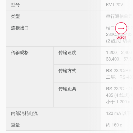
型号
KV-L20V
类型
串行通信单元
连接接口
端口 1：RS-
232C/RS-422
Scroll
(2 线式) 切换
传输规格
传输速度
1,200、2,40
38,400、57,6
传输方式
RS-232C/RS
二层、RS-48
传输距离
RS-232C：1
485 (4 线式)
小于 1,200 m
内部消耗电流
120 mA 以下
重量
约 160 g