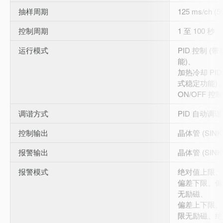
抽样周期
125 ms/ch (5
控制周期
1 至 100 秒
运行模式
PID 控制 
能)、
加热冷却 PI
式稳定功能)
ON/OFF 控制
调谐方式
PID 自动调
控制输出
晶体管 (SINK
报警输出
晶体管 (SINK
报警模式
绝对值上限、
偏差下限、偏
无励磁、
偏差上下限、
限无励磁、绝