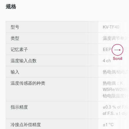
规格
型号
KV-TF40
类型
温度调节单元
记忆素子
EEPROM 可
Scroll
温度输入点数
4 ch
输入
热电偶/铂电
温度传感器的种类
热电偶：K、J
W5Re/W26R
铂电阻温度计：J
指示精度
±0.3 % of F.S
of F.S. ±1 dig
冷接点补偿精度
±1 °C