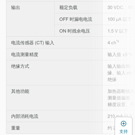
输出
额定负载
30 VDC、10
OFF 时漏电电流
100 µA 以下
ON 时残余电压
1.5 V 以下
*4
电流传感器 (CT) 输入
4 ch
电流测量精度
输入值 ±5 % 
绝缘方式
输入输出间：
缘、输入 c
绝缘
其他功能
加热器断线报
测量值偏差、
梯度设置、手
内部消耗电流
210 mA 以下
重量
约 270 g
支持